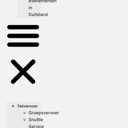
evenementen
in
Duitsland
Taxivervoer
Groepsvervoer
Shuttle
Service