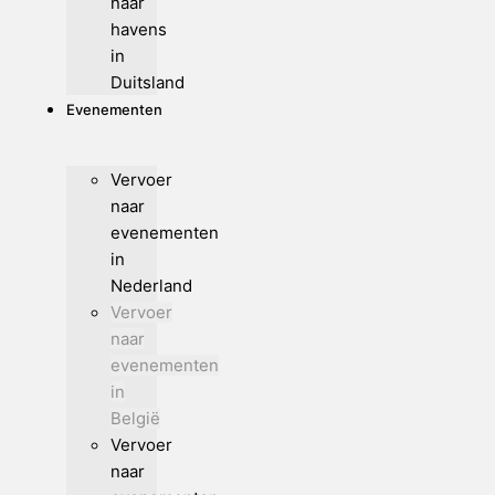
naar
havens
in
Duitsland
Evenementen
Vervoer
naar
evenementen
in
Nederland
Vervoer
naar
evenementen
in
België
Vervoer
naar