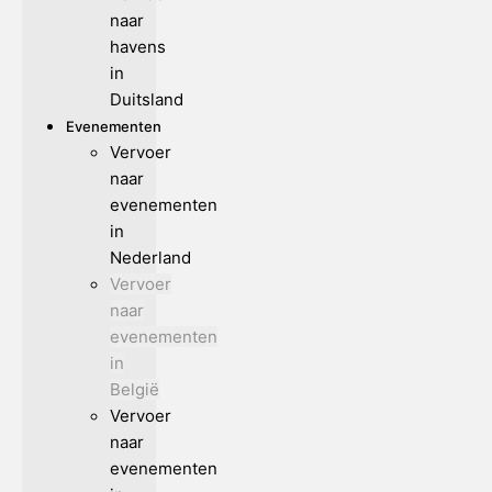
naar
havens
in
Duitsland
Evenementen
Vervoer
naar
evenementen
in
Nederland
Vervoer
naar
evenementen
in
België
Vervoer
naar
evenementen