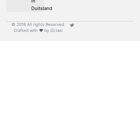
in
Duitsland
© 2018 All rights Reserved.
Crafted with ♥ by iZi.taxi