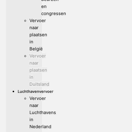
en
congressen
Vervoer
naar
plaatsen
in
België
Vervoer
naar
plaatsen
in
Duitsland
Luchthavenvervoer
Vervoer
naar
Luchthavens
in
Nederland