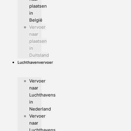
plaatsen
in
België
Vervoer
naar
plaatsen
in
Duitsland
Luchthavenvervoer
Vervoer
naar
Luchthavens
in
Nederland
Vervoer
naar
Luchthavens