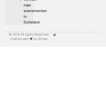
naar
evenementen
in
Duitsland
© 2018 All rights Reserved.
Crafted with ♥ by iZi.taxi