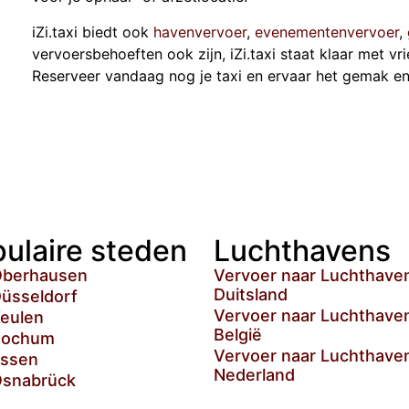
iZi.taxi biedt ook
havenvervoer
,
evenementenvervoer
,
vervoersbehoeften ook zijn, iZi.taxi staat klaar met vr
Reserveer vandaag nog je taxi en ervaar het gemak en 
ulaire steden
Luchthavens
Oberhausen
Vervoer naar Luchthaven
Duitsland
Düsseldorf
Vervoer naar Luchthaven
Keulen
België
Bochum
Vervoer naar Luchthaven
Essen
Nederland
Osnabrück