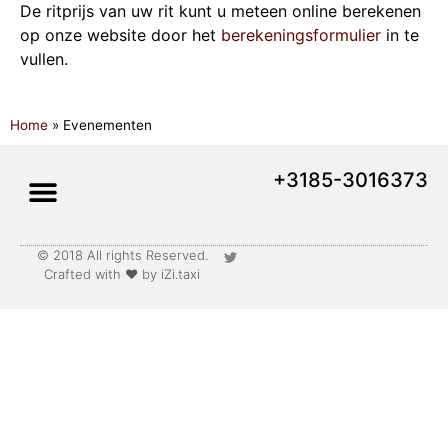
De ritprijs van uw rit kunt u meteen online berekenen
op onze website door het
berekeningsformulier
in te
vullen.
Home
»
Evenementen
+3185-3016373
© 2018 All rights Reserved.
Lange afstand vervoer
Crafted with ♥ by iZi.taxi