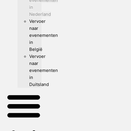
evenementen
in
Nederland
Vervoer
naar
evenementen
in
België
Vervoer
naar
evenementen
in
Duitsland