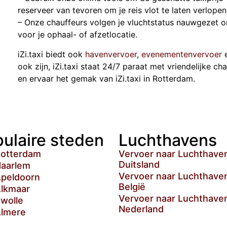
reserveer van tevoren om je reis vlot te laten verlopen
– Onze chauffeurs volgen je vluchtstatus nauwgezet 
voor je ophaal- of afzetlocatie.
iZi.taxi biedt ook
havenvervoer
,
evenementenvervoer
ook zijn, iZi.taxi staat 24/7 paraat met vriendelijke cha
en ervaar het gemak van iZi.taxi in Rotterdam.
ulaire steden
Luchthavens
Rotterdam
Vervoer naar Luchthaven
Duitsland
Haarlem
Vervoer naar Luchthaven
Apeldoorn
België
Alkmaar
Vervoer naar Luchthaven
Zwolle
Nederland
Almere