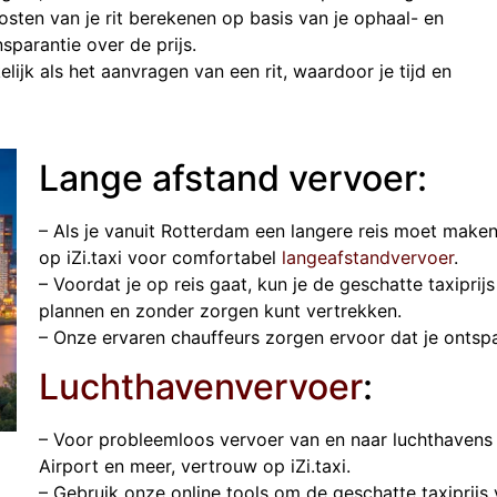
sten van je rit berekenen op basis van je ophaal- en
sparantie over de prijs.
lijk als het aanvragen van een rit, waardoor je tijd en
Lange afstand vervoer:
– Als je vanuit Rotterdam een langere reis moet maken
op iZi.taxi voor comfortabel
langeafstandvervoer
.
– Voordat je op reis gaat, kun je de geschatte taxipri
plannen en zonder zorgen kunt vertrekken.
– Onze ervaren chauffeurs zorgen ervoor dat je onts
Luchthavenvervoer
:
– Voor probleemloos vervoer van en naar luchthavens
m
Airport en meer, vertrouw op iZi.taxi.
– Gebruik onze online tools om de geschatte taxiprijs 