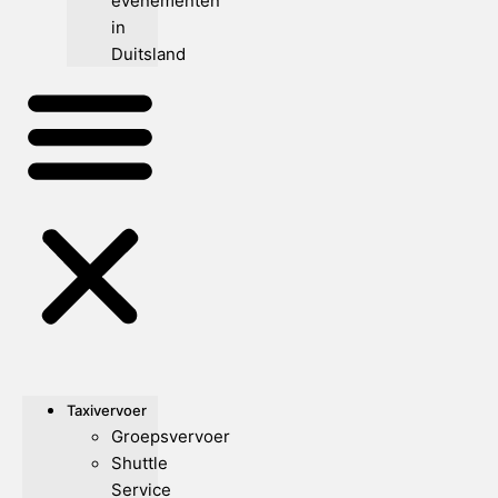
evenementen
in
Duitsland
Taxivervoer
Groepsvervoer
Shuttle
Service