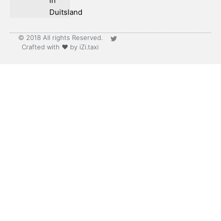
in
Duitsland
© 2018 All rights Reserved.
Crafted with ♥ by iZi.taxi