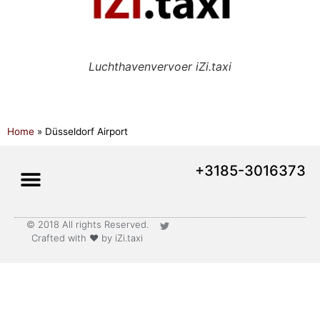
Luchthavenvervoer iZi.taxi
Home
»
Düsseldorf Airport
+3185-3016373
© 2018 All rights Reserved.
Lange afstand vervoer
Crafted with ♥ by iZi.taxi