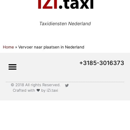
Taxidiensten Nederland
Home
»
Vervoer naar plaatsen in Nederland
+3185-3016373
© 2018 All rights Reserved.
Lange afstand vervoer
Crafted with ♥ by iZi.taxi