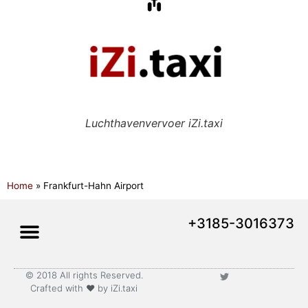
Luchthavenvervoer iZi.taxi
Home
»
Frankfurt-Hahn Airport
+3185-3016373
© 2018 All rights Reserved.
Lange afstand vervoer
Crafted with ♥ by iZi.taxi