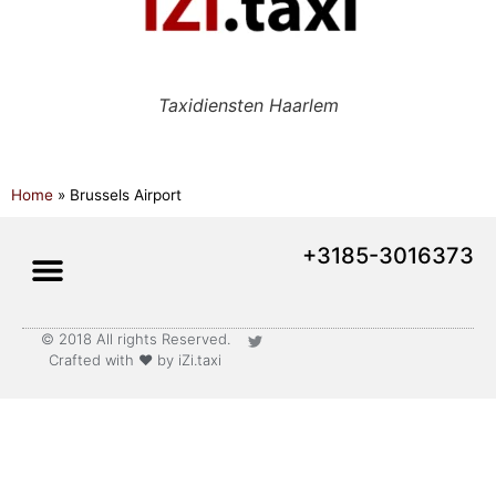
Taxidiensten Haarlem
Home
»
Brussels Airport
+3185-3016373
© 2018 All rights Reserved.
Lange afstand vervoer
Crafted with ♥ by iZi.taxi