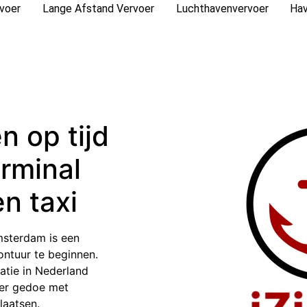
rvoer
Lange Afstand Vervoer
Luchthavenvervoer
Hav
n op tijd
rminal
n taxi
msterdam is een
ontuur te beginnen.
catie in Nederland
der gedoe met
laatsen.