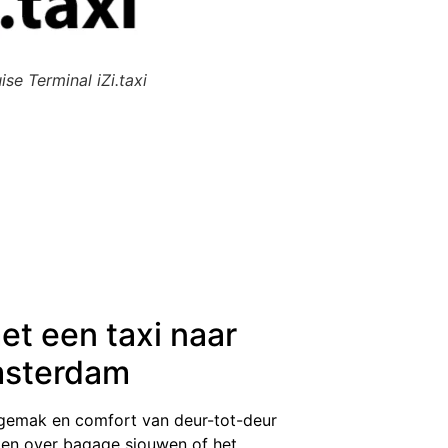
ise Terminal iZi.taxi
et een taxi naar
msterdam
t gemak en comfort van deur-tot-deur
ken over bagage sjouwen of het