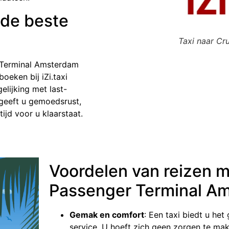
 de beste
Taxi naar Cru
r Terminal Amsterdam
oeken bij iZi.taxi
gelijking met last-
 geeft u gemoedsrust,
jd voor u klaarstaat.
Voordelen van reizen m
Passenger Terminal A
Gemak en comfort
: Een taxi biedt u he
service. U hoeft zich geen zorgen te ma