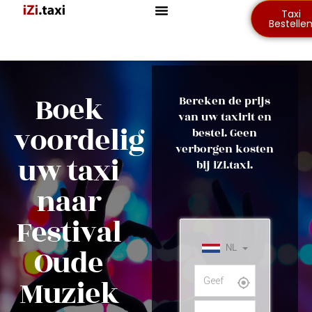
Taxi
Bestelle
Boek
Bereken de prijs
van uw taxirit en
voordelig
bestel. Geen
verborgen kosten
uw taxi
bij iZi.taxi.
naar
Festival
Oude
Muziek